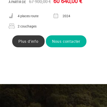
60 640,00 €
67 900,00 €
À PARTIR DE
Nombre de places carte grise
Année
4 places route
2024
Nombre de couchages
2 couchages
Plus d'info
Nous contacter