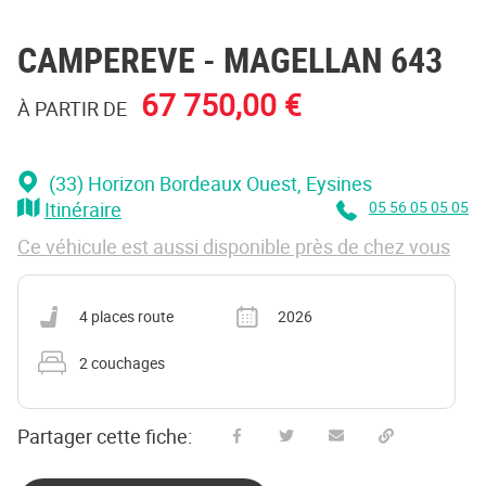
CAMPEREVE
- MAGELLAN 643
67 750,00 €
À PARTIR DE
(33) Horizon Bordeaux Ouest
, Eysines
Itinéraire
05 56 05 05 05
Ce véhicule est aussi disponible près de chez vous
Nombre de places carte grise
Année
4 places route
2026
Nombre de couchages
2 couchages
Partager cette fiche:
Partager sur Facebook
Partager sur Twitter
Envoyer à un ami
Copy to clipboard