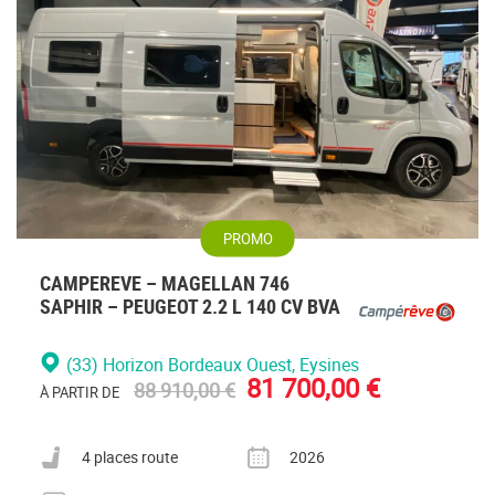
vous
connecte
PROMO
CAMPEREVE – MAGELLAN 746
SAPHIR – PEUGEOT 2.2 L 140 CV BVA
(33) Horizon Bordeaux Ouest
, Eysines
81 700,00 €
88 910,00 €
À PARTIR DE
Nombre de places carte grise
Année
4 places route
2026
Nombre de couchages