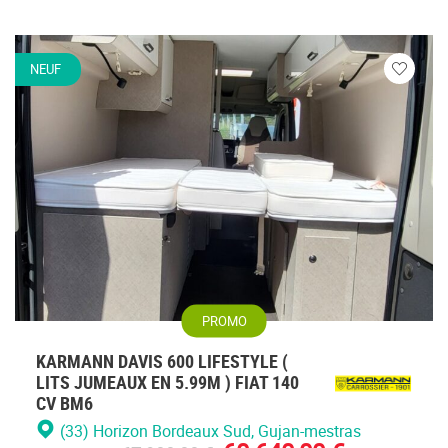
NEUF
Veuillez
vous
connecte
PROMO
KARMANN DAVIS 600 LIFESTYLE (
LITS JUMEAUX EN 5.99M ) FIAT 140
CV BM6
(33) Horizon Bordeaux Sud
, Gujan-mestras