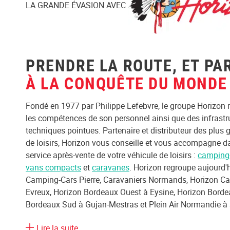
LA GRANDE ÉVASION AVEC
PRENDRE LA ROUTE, ET PA
À LA CONQUÊTE DU MONDE 
Fondé en 1977 par Philippe Lefebvre, le groupe Horizon m
les compétences de son personnel ainsi que des infrast
techniques pointues. Partenaire et distributeur des plus
de loisirs, Horizon vous conseille et vous accompagne dan
service après-vente de votre véhicule de loisirs :
camping
vans compacts
et
caravanes
. Horizon regroupe aujourd'h
Camping-Cars Pierre, Caravaniers Normands, Horizon Cae
Evreux, Horizon Bordeaux Ouest à Eysine, Horizon Borde
Bordeaux Sud à Gujan-Mestras et Plein Air Normandie à
Lire la suite