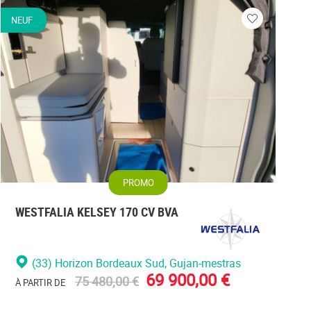
NEUF
N
Veuillez
vous
r
connecter
PROMO
WESTFALIA KELSEY 170 CV BVA
(33) Horizon Bordeaux Sud
, Gujan-mestras
69 900,00 €
75 480,00 €
À PARTIR DE