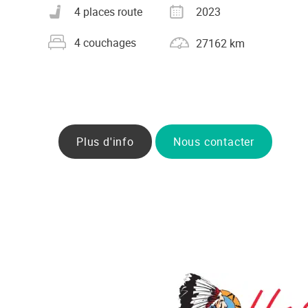
Nombre de places carte grise
Année
4 places route
2023
Nombre de couchages
Kilométrage
4 couchages
27162 km
Plus d'info
Nous contacter