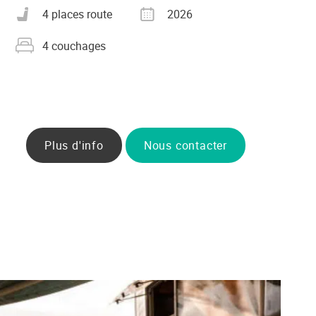
Nombre de places carte grise
Année
4 places route
2026
Nombre de couchages
4 couchages
Plus d'info
Nous contacter