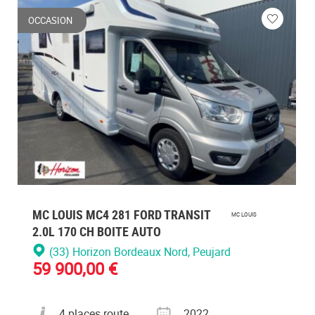
OCCASION
ez
Veuillez
vous
cter
connecte
MC LOUIS MC4 281 FORD TRANSIT
MC LOUIS
2.0L 170 CH BOITE AUTO
(33) Horizon Bordeaux Nord
, Peujard
59 900,00 €
Nombre de places carte grise
Année
4 places route
2022