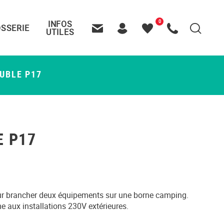
0
INFOS
SSERIE
Recherche
UTILES
Contactez-nous
Header – Pictos entête
Mes
Appelez-nous
favoris
UBLE P17
E P17
our brancher deux équipements sur une borne camping.
e aux installations 230V extérieures.