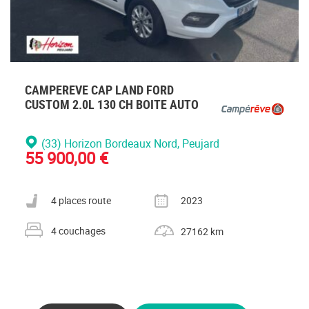
CAMPEREVE CAP LAND FORD
CUSTOM 2.0L 130 CH BOITE AUTO
(33) Horizon Bordeaux Nord
, Peujard
55 900,00 €
Nombre de places carte grise
Année
4 places route
2023
Nombre de couchages
Kilométrage
4 couchages
27162 km