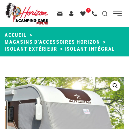
Menu
0
Menu
Recherche
Passer
principal
Contactez-nous
Header – Pictos entête
Mes
Appelez-nous
au
favoris
contenu
ACCUEIL
>
MAGASINS D’ACCESSOIRES HORIZON
>
ISOLANT EXTÉRIEUR
>
ISOLANT INTÉGRAL