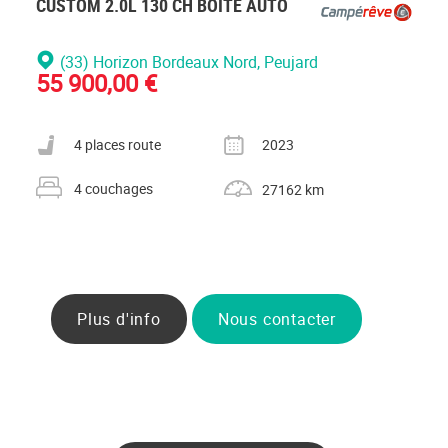
CUSTOM 2.0L 130 CH BOITE AUTO
(33) Horizon Bordeaux Nord
, Peujard
55 900,00 €
Nombre de places carte grise
Année
4 places route
2023
Nombre de couchages
Kilométrage
4 couchages
27162 km
Plus d'info
Nous contacter