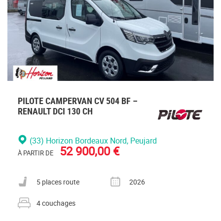
PILOTE CAMPERVAN CV 504 BF –
RENAULT DCI 130 CH
(33) Horizon Bordeaux Nord
, Peujard
52 900,00 €
À PARTIR DE
Nombre de places carte grise
Année
5 places route
2026
Nombre de couchages
4 couchages