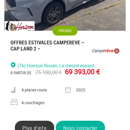
PROMO
OFFRES ESTIVALES CAMPEREVE –
CAP LAND 2 –
(76) Horizon Rouen
, Le mesnil-esnard
69 393,00 €
75 100,00 €
À PARTIR DE
Nombre de places carte grise
Année
4 places route
2025
Nombre de couchages
4 couchages
Plus d'info
Nous contacter