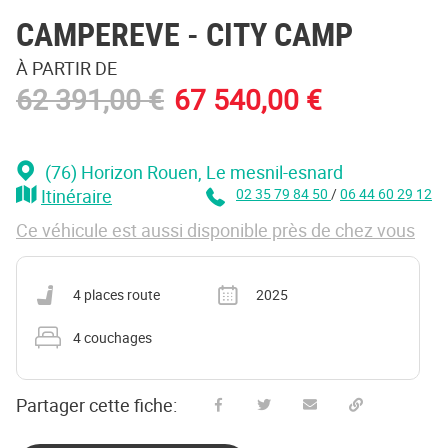
CAMPEREVE
- CITY CAMP
À PARTIR DE
62 391,00 €
67 540,00 €
(76) Horizon Rouen
, Le mesnil-esnard
Itinéraire
02 35 79 84 50
/
06 44 60 29 12
Ce véhicule est aussi disponible près de chez vous
Nombre de places carte grise
Année
4 places route
2025
Nombre de couchages
4 couchages
Partager cette fiche:
Partager sur Facebook
Partager sur Twitter
Envoyer à un ami
Copy to clipboard