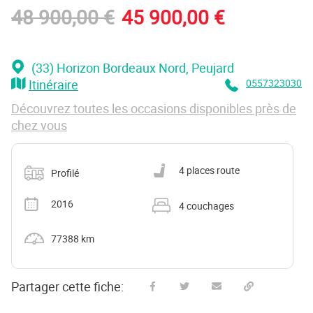
48 900,00 €
45 900,00 €
(33) Horizon Bordeaux Nord
, Peujard
Itinéraire
0557323030
Découvrez toutes les occasions disponibles près de
chez vous
Catégorie
Nombre de places carte grise
4 places route
Profilé
Année
Nombre de couchages
2016
4 couchages
Kilométrage
77388 km
Partager cette fiche:
Partager sur Facebook
Partager sur Twitter
Envoyer à un ami
Copy to clipboard