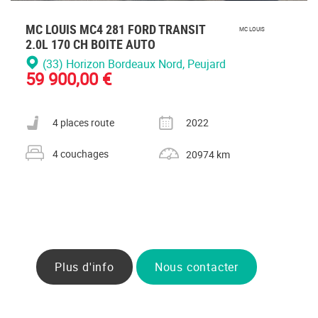
MC LOUIS MC4 281 FORD TRANSIT
MC LOUIS
2.0L 170 CH BOITE AUTO
(33) Horizon Bordeaux Nord
, Peujard
59 900,00 €
Nombre de places carte grise
Année
4 places route
2022
Nombre de couchages
Kilométrage
4 couchages
20974 km
Plus d'info
Nous contacter