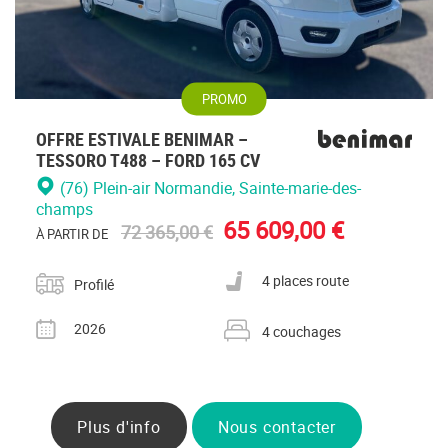
PROMO
OFFRE ESTIVALE BENIMAR –
TESSORO T488 – FORD 165 CV
(76) Plein-air Normandie
, Sainte-marie-des-
champs
65 609,00 €
72 365,00 €
À PARTIR DE
Catégorie
Nombre de places carte grise
4 places route
Profilé
Année
Nombre de couchages
2026
4 couchages
Plus d'info
Nous contacter