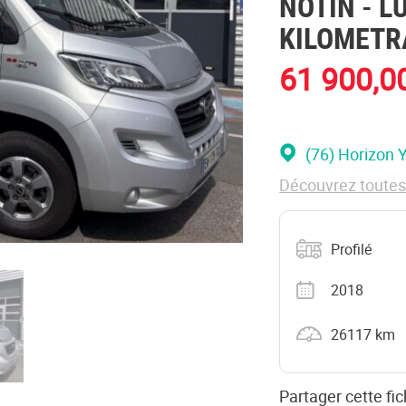
NOTIN
- L
KILOMETR
61 900,0
(76) Horizon 
Découvrez toutes 
Catégorie
Profilé
Année
2018
Kilométrage
26117 km
Partager cette fic