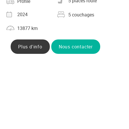
5 places route
Profilé
grise
Année
Nombre de couchages
2024
5 couchages
Kilométrage
13877 km
Plus d'info
Nous contacter