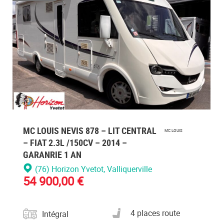
ez
Veuillez
vous
cter
connecte
MC LOUIS NEVIS 878 – LIT CENTRAL
MC LOUIS
– FIAT 2.3L /150CV – 2014 –
GARANRIE 1 AN
(76) Horizon Yvetot
, Valliquerville
54 900,00 €
Catégorie
Nombre de places carte
4 places route
Intégral
grise