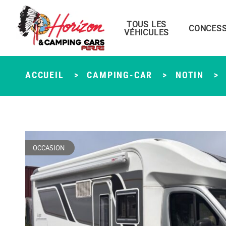
TOUS LES
Menu principal
CONCESS
VÉHICULES
Passer
au
contenu
ACCUEIL
>
CAMPING-CAR
>
NOTIN
>
OCCASION