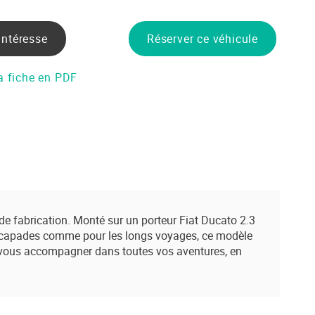
Partager sur Facebook
Partager sur Twitter
Envoyer à un ami
Copy to clipboard
intéresse
Réserver ce véhicule
a fiche en PDF
é de fabrication. Monté sur un porteur Fiat Ducato 2.3
s escapades comme pour les longs voyages, ce modèle
 vous accompagner dans toutes vos aventures, en