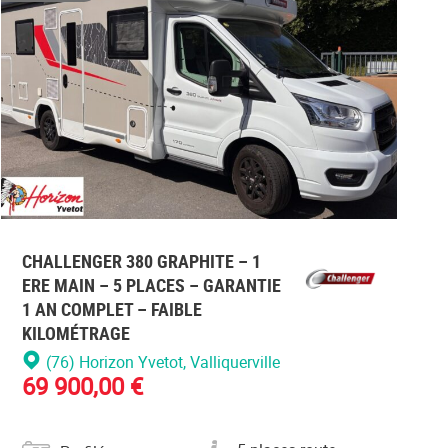
Veuillez
vous
r
connecter
CHALLENGER 380 GRAPHITE – 1
ERE MAIN – 5 PLACES – GARANTIE
1 AN COMPLET – FAIBLE
KILOMÉTRAGE
(76) Horizon Yvetot
, Valliquerville
69 900,00 €
Catégorie
Nombre de places carte