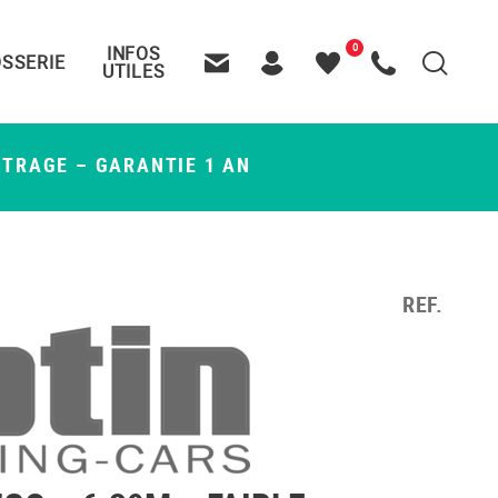
0
INFOS
SSERIE
Recherche
UTILES
Contactez-nous
Header – Pictos entête
Mes
Appelez-nous
favoris
ETRAGE – GARANTIE 1 AN
REF.