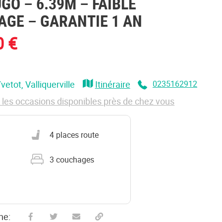
UGO – 6.39M – FAIBLE
AGE – GARANTIE 1 AN
0 €
Yvetot
, Valliquerville
Itinéraire
0235162912
les occasions disponibles près de chez vous
Nombre de places carte grise
4 places route
Nombre de couchages
3 couchages
he: