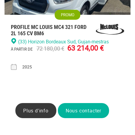
PROMO
PROFILE MC LOUIS MC4 321 FORD
2L 165 CV BM6
(33) Horizon Bordeaux Sud
, Gujan-mestras
63 214,00 €
72 180,00 €
À PARTIR DE
Année
2025
Plus d'info
Nous contacter