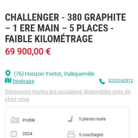
CHALLENGER
- 380 GRAPHITE
– 1 ERE MAIN – 5 PLACES -
FAIBLE KILOMÉTRAGE
69 900,00 €
(76) Horizon Yvetot
, Valliquerville
Itinéraire
0235162912
Découvrez toutes les occasions disponibles près de
chez vous
Catégorie
Nombre de places carte grise
5 places route
Profilé
Année
Nombre de couchages
2024
5 couchages