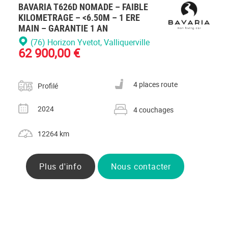
BAVARIA T626D NOMADE – FAIBLE
KILOMETRAGE – <6.50M – 1 ERE
MAIN – GARANTIE 1 AN
(76) Horizon Yvetot
, Valliquerville
62 900,00 €
Catégorie
Nombre de places carte grise
4 places route
Profilé
Année
Nombre de couchages
2024
4 couchages
Kilométrage
12264 km
Plus d'info
Nous contacter