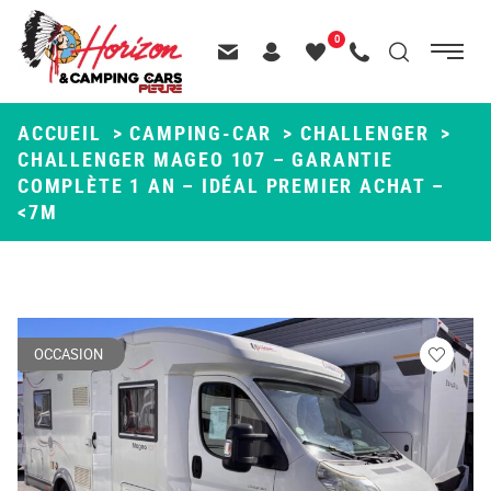
Menu
0
Menu
Recherche
Passer
principal
Contactez-nous
Header – Pictos entête
Mes
Appelez-nous
au
favoris
contenu
ACCUEIL
>
CAMPING-CAR
>
CHALLENGER
>
CHALLENGER MAGEO 107 – GARANTIE
COMPLÈTE 1 AN – IDÉAL PREMIER ACHAT –
<7M
OCCASION
Veuillez
vous
connecte