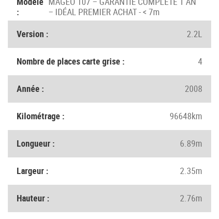
Modèle
MAGEO 107 – GARANTIE COMPLÈTE 1 AN
:
– IDÉAL PREMIER ACHAT - < 7m
Version :
2.2L
Nombre de places carte grise :
4
Année :
2008
Kilométrage :
96648km
Longueur :
6.89m
Largeur :
2.35m
Hauteur :
2.76m