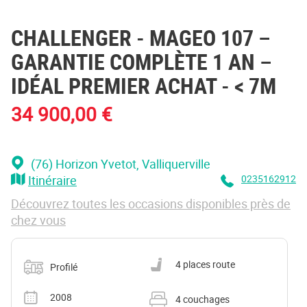
CHALLENGER
- MAGEO 107 –
GARANTIE COMPLÈTE 1 AN –
IDÉAL PREMIER ACHAT - < 7M
34 900,00 €
(76) Horizon Yvetot
, Valliquerville
Itinéraire
0235162912
Découvrez toutes les occasions disponibles près de
chez vous
Catégorie
Nombre de places carte grise
4 places route
Profilé
Année
Nombre de couchages
2008
4 couchages