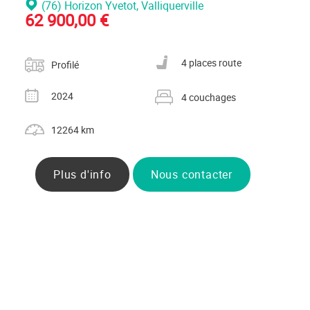
(76) Horizon Yvetot
, Valliquerville
62 900,00 €
Catégorie
Nombre de places carte grise
4 places route
Profilé
Année
Nombre de couchages
2024
4 couchages
Kilométrage
12264 km
Plus d'info
Nous contacter