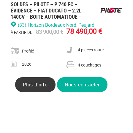
SOLDES – PILOTE – P 740 FC –
ÉVIDENCE – FIAT DUCATO – 2.2L
140CV – BOITE AUTOMATIQUE –
(33) Horizon Bordeaux Nord
, Peujard
78 490,00 €
83 900,00 €
À PARTIR DE
Catégorie
Nombre de places carte grise
4 places route
Profilé
Année
Nombre de couchages
2026
4 couchages
Plus d'info
Nous contacter