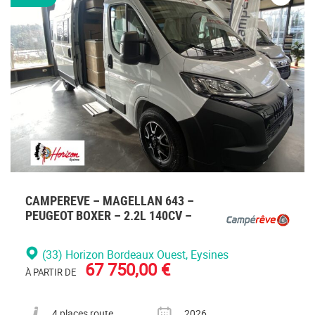
Veuillez
vous
connecte
CAMPEREVE – MAGELLAN 643 –
PEUGEOT BOXER – 2.2L 140CV –
(33) Horizon Bordeaux Ouest
, Eysines
67 750,00 €
À PARTIR DE
Nombre de places carte grise
Année
4 places route
2026