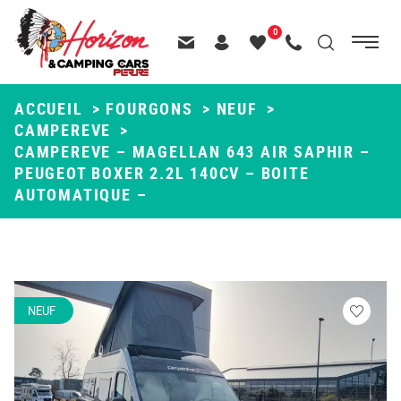
Menu
0
Menu
Recherche
Passer
principal
Contactez-nous
Header – Pictos entête
Mes
Appelez-nous
au
favoris
contenu
ACCUEIL
>
FOURGONS
>
NEUF
>
CAMPEREVE
>
CAMPEREVE – MAGELLAN 643 AIR SAPHIR –
PEUGEOT BOXER 2.2L 140CV – BOITE
AUTOMATIQUE –
NEUF
Veuillez
vous
connecte