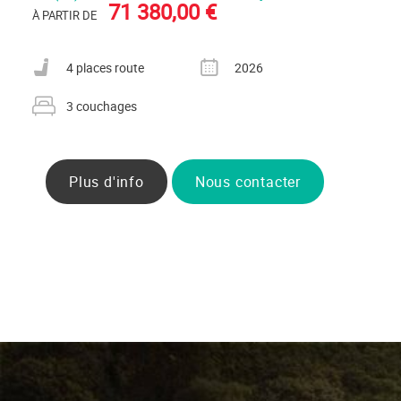
71 380,00 €
À PARTIR DE
Nombre de places carte grise
Année
4 places route
2026
Nombre de couchages
3 couchages
Plus d'info
Nous contacter