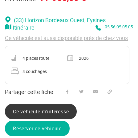
(33) Horizon Bordeaux Ouest
, Eysines
Itinéraire
05 56 05 05 05
Ce véhicule est aussi disponible près de chez vous
Nombre de places carte grise
Année
4 places route
2026
Nombre de couchages
4 couchages
Partager cette fiche:
Partager sur Facebook
Partager sur Twitter
Envoyer à un ami
Copy to clipboard
Ce véhicule m'intéresse
Réserver ce véhicule