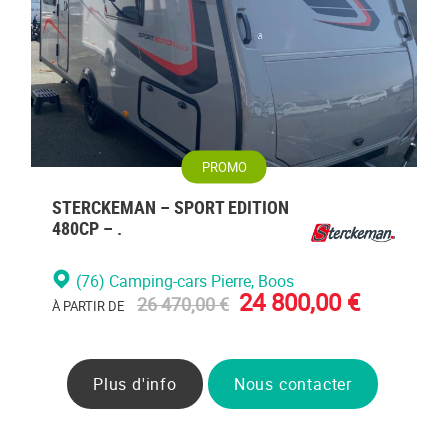
PROMO
STERCKEMAN – SPORT EDITION
480CP – .
(76) Camping-cars Pierre
, Boos
24 800,00 €
26 470,00 €
À PARTIR DE
Plus d'info
Nous contacter