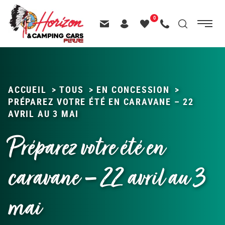
Menu
0
Menu
Recherche
Passer
principal
Contactez-nous
Header – Pictos entête
Mes
Appelez-nous
au
favoris
contenu
ACCUEIL
>
TOUS
>
EN CONCESSION
>
PRÉPAREZ VOTRE ÉTÉ EN CARAVANE – 22
AVRIL AU 3 MAI
Préparez votre été en
caravane – 22 avril au 3
mai