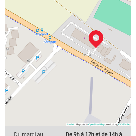
Leaflet
| Map data ©
OpenStreetMap
contributors,
CC-BY-SA
Du mardi au
De 9h à 12h et de 14h à