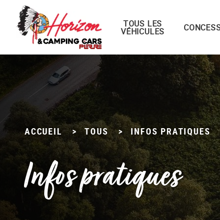
TOUS LES
Menu principal
CONCESS
VÉHICULES
Passer
au
contenu
ACCUEIL
>
TOUS
>
INFOS PRATIQUES
Infos pratiques