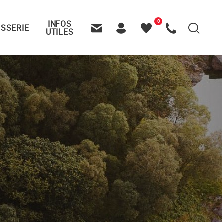
0
INFOS
SSERIE
Recherche
UTILES
Contactez-nous
Header – Pictos entête
Mes
Appelez-nous
favoris