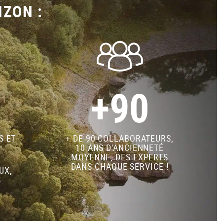
IZON :
+90
S ET
+ DE 90 COLLABORATEURS,
10 ANS D'ANCIENNETÉ
MOYENNE, DES EXPERTS
DANS CHAQUE SERVICE !
UX,
S