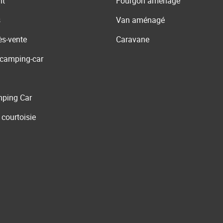
nt
Fourgon aménagé
s
Van aménagé
ès-vente
Caravane
 camping-car
ping Car
 courtoisie