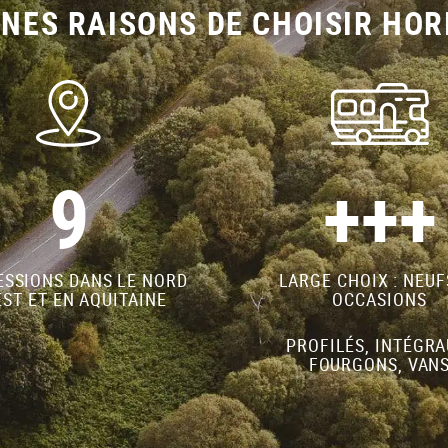
NES RAISONS DE CHOISIR HOR
9
+++
SSIONS DANS LE NORD
LARGE CHOIX : NEUF
ST ET EN AQUITAINE
OCCASIONS
PROFILÉS, INTÉGRA
FOURGONS, VAN