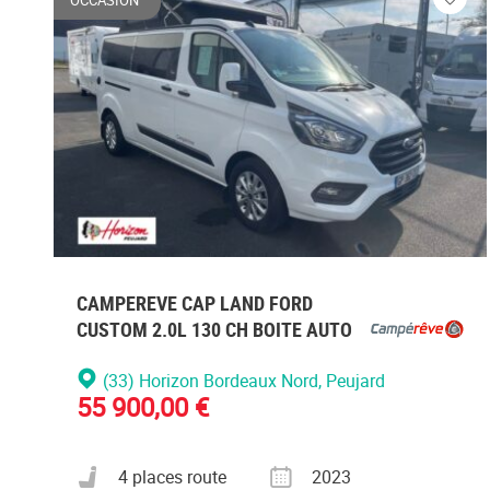
Veuill
vous
conne
CAMPEREVE CAP LAND FORD
CUSTOM 2.0L 130 CH BOITE AUTO
(33) Horizon Bordeaux Nord
, Peujard
55 900,00 €
Nombre de places carte grise
Année
4 places route
2023