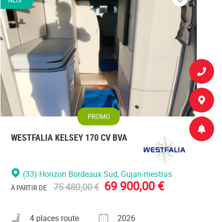
Veuillez
vous
r
connecter
PROMO
WESTFALIA KELSEY 170 CV BVA
(33) Horizon Bordeaux Sud
, Gujan-mestras
69 900,00 €
75 480,00 €
À PARTIR DE
Nombre de places carte grise
Année
4 places route
2026