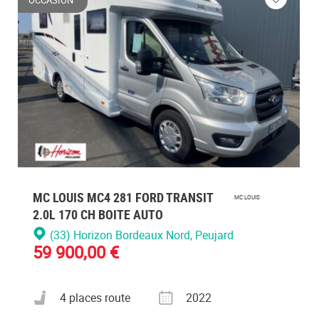
ez
Veuillez
vous
cter
connecte
MC LOUIS MC4 281 FORD TRANSIT
MC LOUIS
2.0L 170 CH BOITE AUTO
(33) Horizon Bordeaux Nord
, Peujard
59 900,00 €
Nombre de places carte grise
Année
4 places route
2022