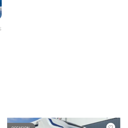
S
OCCASION