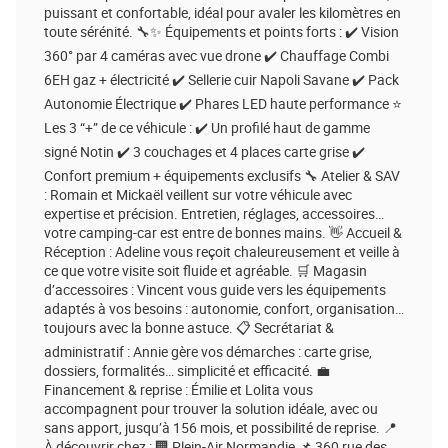
puissant et confortable, idéal pour avaler les kilomètres en
toute sérénité. 🔧✨ Équipements et points forts : ✔️ Vision
360° par 4 caméras avec vue drone ✔️ Chauffage Combi
6EH gaz + électricité ✔️ Sellerie cuir Napoli Savane ✔️ Pack
Autonomie Électrique ✔️ Phares LED haute performance ⭐
Les 3 “+” de ce véhicule : ✔️ Un profilé haut de gamme
signé Notin ✔️ 3 couchages et 4 places carte grise ✔️
Confort premium + équipements exclusifs 🔧 Atelier & SAV
: Romain et Mickaël veillent sur votre véhicule avec
expertise et précision. Entretien, réglages, accessoires…
votre camping-car est entre de bonnes mains. 👋 Accueil &
Réception : Adeline vous reçoit chaleureusement et veille à
ce que votre visite soit fluide et agréable. 🛒 Magasin
d’accessoires : Vincent vous guide vers les équipements
adaptés à vos besoins : autonomie, confort, organisation…
toujours avec la bonne astuce. 📋 Secrétariat &
administratif : Annie gère vos démarches : carte grise,
dossiers, formalités… simplicité et efficacité. 💼
Financement & reprise : Émilie et Lolita vous
accompagnent pour trouver la solution idéale, avec ou
sans apport, jusqu’à 156 mois, et possibilité de reprise. 📍
À découvrir chez : 🏢 Plein-Air Normandie 📌 360 rue des