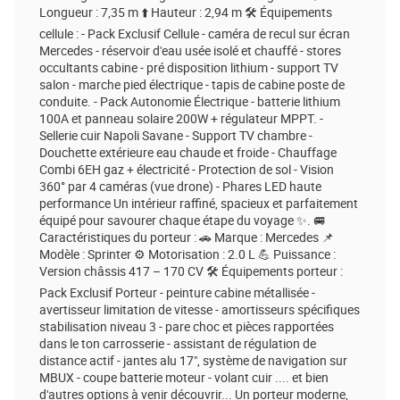
Longueur : 7,35 m ⬆️ Hauteur : 2,94 m 🛠️ Équipements
cellule : - Pack Exclusif Cellule - caméra de recul sur écran
Mercedes - réservoir d'eau usée isolé et chauffé - stores
occultants cabine - pré disposition lithium - support TV
salon - marche pied électrique - tapis de cabine poste de
conduite. - Pack Autonomie Électrique - batterie lithium
100A et panneau solaire 200W + régulateur MPPT. -
Sellerie cuir Napoli Savane - Support TV chambre -
Douchette extérieure eau chaude et froide - Chauffage
Combi 6EH gaz + électricité - Protection de sol - Vision
360° par 4 caméras (vue drone) - Phares LED haute
performance Un intérieur raffiné, spacieux et parfaitement
équipé pour savourer chaque étape du voyage ✨. 🚐
Caractéristiques du porteur : 🚗 Marque : Mercedes 📌
Modèle : Sprinter ⚙️ Motorisation : 2.0 L 💪 Puissance :
Version châssis 417 – 170 CV 🛠️ Équipements porteur :
Pack Exclusif Porteur - peinture cabine métallisée -
avertisseur limitation de vitesse - amortisseurs spécifiques
stabilisation niveau 3 - pare choc et pièces rapportées
dans le ton carrosserie - assistant de régulation de
distance actif - jantes alu 17", système de navigation sur
MBUX - coupe batterie moteur - volant cuir .... et bien
d'autres options à venir découvrir... Un porteur moderne,