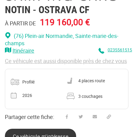
NOTIN
- OSTRAVA CF
119 160,00 €
À PARTIR DE
(76) Plein-air Normandie
, Sainte-marie-des-
champs
Itinéraire
0235561515
Ce véhicule est aussi disponible près de chez vous
Catégorie
Nombre de places carte grise
4 places route
Profilé
Année
Nombre de couchages
2026
3 couchages
Partager cette fiche:
Partager sur Facebook
Partager sur Twitter
Envoyer à un ami
Copy to clipboard
Ce véhicule m'intéresse