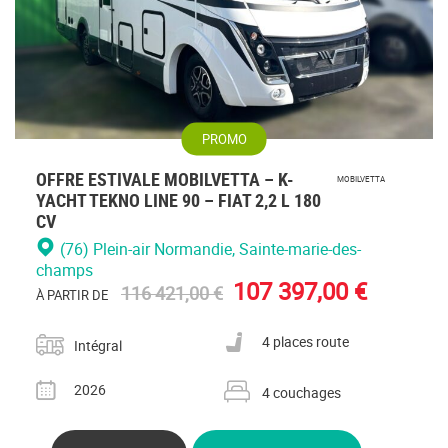
PROMO
OFFRE ESTIVALE MOBILVETTA – K-
MOBILVETTA
YACHT TEKNO LINE 90 – FIAT 2,2 L 180
CV
(76) Plein-air Normandie
, Sainte-marie-des-
champs
107 397,00 €
116 421,00 €
À PARTIR DE
Catégorie
Nombre de places carte grise
4 places route
Intégral
Année
Nombre de couchages
2026
4 couchages