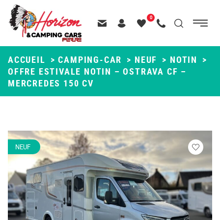
Menu
0
Menu
Recherche
Passer
principal
Contactez-nous
Header – Pictos entête
Mes
Appelez-nous
au
favoris
contenu
ACCUEIL
>
CAMPING-CAR
>
NEUF
>
NOTIN
>
OFFRE ESTIVALE NOTIN – OSTRAVA CF –
MERCREDES 150 CV
NEUF
Veuillez
vous
connecte