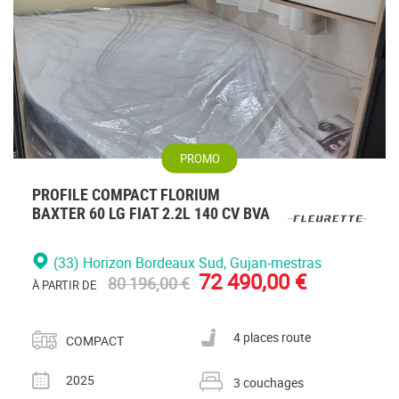
PROMO
PROFILE COMPACT FLORIUM
BAXTER 60 LG FIAT 2.2L 140 CV BVA
(33) Horizon Bordeaux Sud
, Gujan-mestras
72 490,00 €
80 196,00 €
À PARTIR DE
Catégorie
Nombre de places carte grise
4 places route
COMPACT
Année
Nombre de couchages
2025
3 couchages